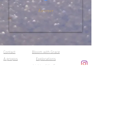
Envoyer
Contact
Bloom with Grace
A propos
Explorations
Lights of the Sea
Pure
Lumières d'Or
Petits formats
Newsletter