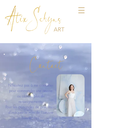
ART
Contact
N'hésitez pas à me contacter
pour commander une œuvre
ou obtenir plus de
renseignements.
Pour les demandes de prix, merci
d'indiquer le nom de l'oeuvre
concernées.