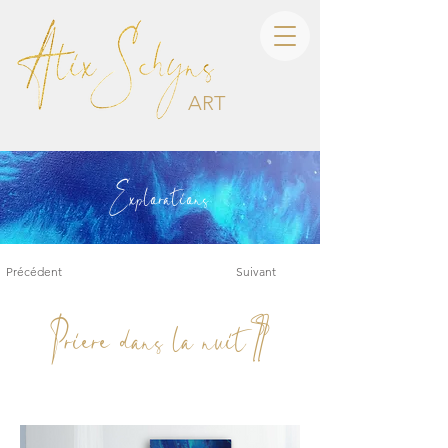
ART
Explorations
Précédent
Suivant
Priere dans la nuit II