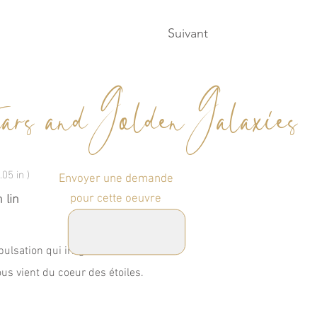
Suivant
tars and Golden Galaxies
.05 in )
Envoyer une demande
 lin
pour cette oeuvre
pulsation qui irrigue vos veines
ous vient du coeur des étoiles.