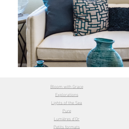
Bloom with Grace
Explorations
Lights of the Sea
Pure
Lumières d'Or
Petits formats