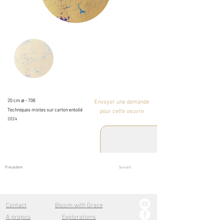
20 cm ⌀ - 70€
Envoyer une demande
Techniques mixtes sur carton entoilé
pour cette oeuvre
2024
Précédent
Suivant
Contact
Bloom with Grace
A propos
Explorations