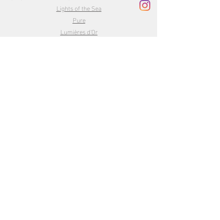
Lights of the Sea
Pure
Lumières d'Or
Petits formats
Newsletter
>
*Souscrire à la newsletter.
Mentions légales
Politique de confidentialité
© 2020/2026 Alix Schyns all rights reserved - 07260 Dompnac - France