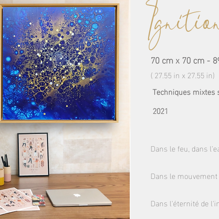
Ignitio
70 cm x 70 cm - 8
( 27.55 in x 27.55 in)
Techniques mixtes su
2021
Dans le feu, dans l'ea
​Dans le mouvement e
Dans l'éternité de l'