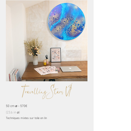
Travelling Stars VI
50 cm ⌀ - 570€
(23.6 in ⌀)
Techniques mixtes sur toile en lin