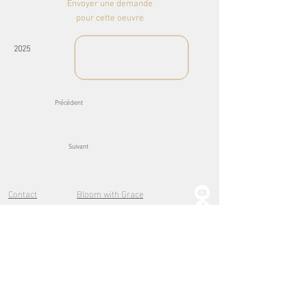
Envoyer une demande
pour cette oeuvre
2025
Précédent
Suivant
Contact
Bloom with Grace
A propos
Explorations
Lights of the Sea
Pure
Lumières d'Or
Petits formats