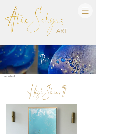
ART
Prix
Précédent
High Skies II