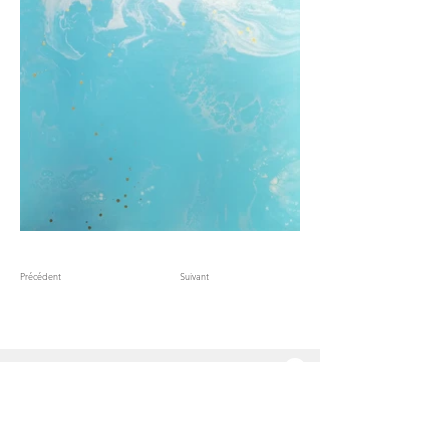
Précédent
Suivant
Contact
Bloom with Grace
A propos
Explorations
Lights of the Sea
Pure