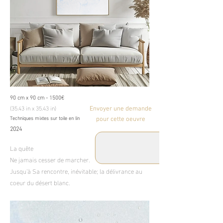
90 cm x 90 cm - 1500€
(35.43 in x 35.43 in)
Envoyer une demande
Techniques mixtes sur toile en lin
pour cette oeuvre
2024
La quête
Ne jamais cesser de marcher.
Jusqu'à Sa rencontre, inévitable; la délivrance au
coeur du désert blanc.