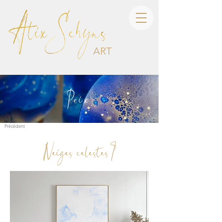
ART
Prix
Précédent
Neiges celestes I