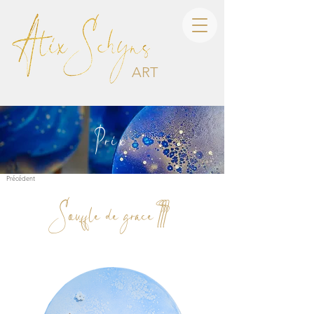
ART
Prix
Précédent
Souffle de grace III