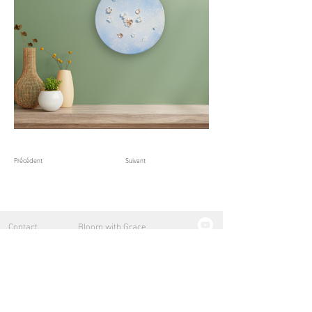
Précédent
Suivant
Contact
Bloom with Grace
A propos
Explorations
Lights of the Sea
Pure
Lumières d'Or
Petits formats