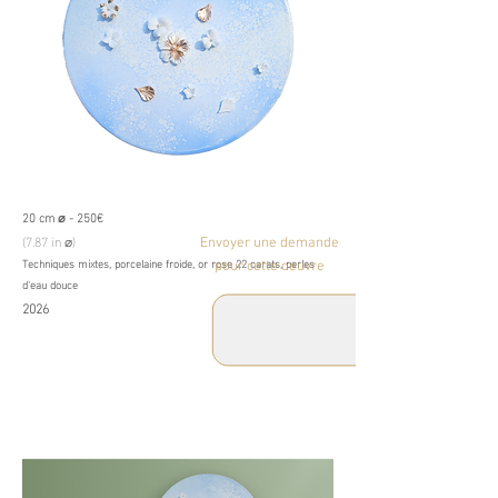
20 cm ⌀ - 250€
(7.87 in ⌀)
Envoyer une demande
Techniques mixtes, porcelaine froide, or rose 22 carats, perles
pour cette oeuvre
d'eau douce
2026