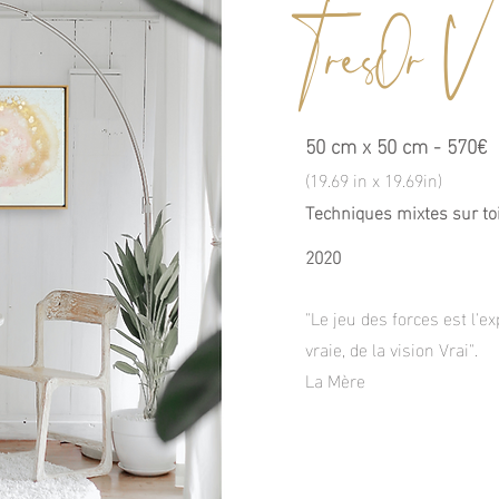
TresOr V
50 cm x 50 cm - 570€
(19.69 in x 19.69in)
Techniques mixtes sur toi
2020
"Le jeu des forces est l'e
vraie, de la vision Vrai".
La Mère