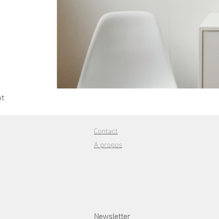
t
Contact
A propos
Newsletter